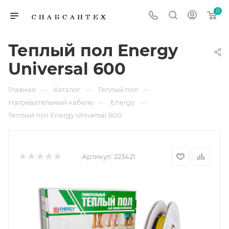
0
Теплый пол Energy
Universal 600
—
—
—
Главная
Каталог
Теплый пол
—
—
Нагревательный кабель
Energy
Теплый пол Energy Universal 600
Артикул:
223421