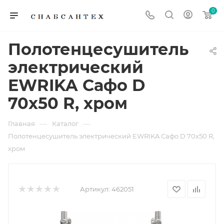
0
Полотенцесушитель
электрический
EWRIKA Сафо D
70х50 R, хром
—
—
Главная
Каталог
Полотенцесушитель электрический EWRIKA Сафо D 70х50 R,
хром
Артикул:
462051