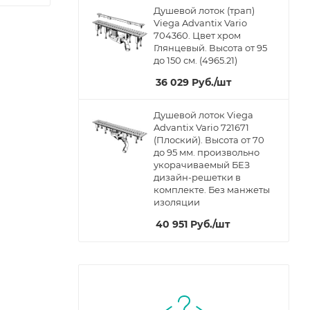
Душевой лоток (трап)
Viega Advantix Vario
704360. Цвет хром
Глянцевый. Высота от 95
до 150 см. (4965.21)
36 029
Руб.
/шт
Душевой лоток Viega
Advantix Vario 721671
(Плоский). Высота от 70
до 95 мм. произвольно
укорачиваемый БЕЗ
дизайн-решетки в
комплекте. Без манжеты
изоляции
40 951
Руб.
/шт