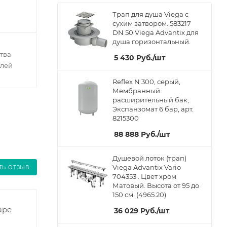
Трап для душа Viega с
сухим затвором. 583217
DN 50 Viega Advantix для
душа горизонтальный.
тва
5 430
Руб.
/шт
елей
Reflex N 300, серый,
Мембранный
расширительный бак,
Экспанзомат 6 бар, арт.
8215300
88 888
Руб.
/шт
Душевой лоток (трап)
Viega Advantix Vario
ТЬ ОТЗЫВ
704353 . Цвет хром
Матовый. Высота от 95 до
150 см. (4965.20)
аре
36 029
Руб.
/шт