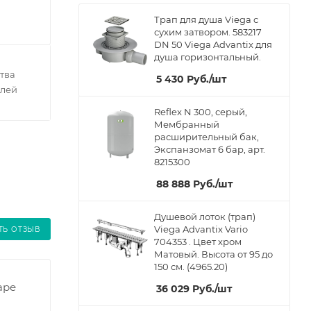
Трап для душа Viega с
сухим затвором. 583217
DN 50 Viega Advantix для
душа горизонтальный.
тва
5 430
Руб.
/шт
елей
Reflex N 300, серый,
Мембранный
расширительный бак,
Экспанзомат 6 бар, арт.
8215300
88 888
Руб.
/шт
Душевой лоток (трап)
Viega Advantix Vario
ТЬ ОТЗЫВ
704353 . Цвет хром
Матовый. Высота от 95 до
150 см. (4965.20)
аре
36 029
Руб.
/шт