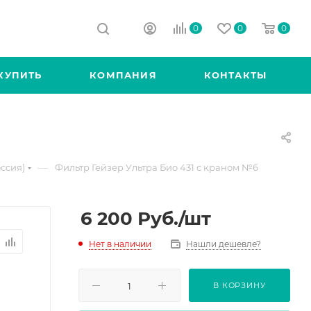
0
0
0
КУПИТЬ
КОМПАНИЯ
КОНТАКТЫ
—
ссия)
Фильтр Гейзер Ультра Био 431 с краном №6
6 200
Руб.
/шт
Нет в наличии
Нашли дешевле?
В КОРЗИНУ