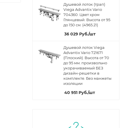
Душевой лоток (трап)
Viega Advantix Vario
704360. Цвет хром
Глянцевый. Высота от 95
до 150 см. (4965.21)
36 029
Руб.
/шт
Душевой лоток Viega
Advantix Vario 721671
(Плоский). Высота от 70
до 95 мм. произвольно
укорачиваемый БЕЗ
дизайн-решетки в
комплекте. Без манжеты
изоляции
40 951
Руб.
/шт