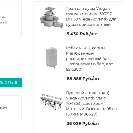
Трап для душа Viega с
сухим затвором. 583217
тва
DN 50 Viega Advantix для
елей
душа горизонтальный.
5 430
Руб.
/шт
Reflex N 300, серый,
Мембранный
расширительный бак,
Экспанзомат 6 бар, арт.
8215300
88 888
Руб.
/шт
ТЬ ОТЗЫВ
Душевой лоток (трап)
Viega Advantix Vario
704353 . Цвет хром
аре
Матовый. Высота от 95 до
150 см. (4965.20)
36 029
Руб.
/шт