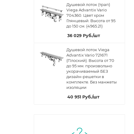
Душевой лоток (трап)
Viega Advantix Vario
704360. Цвет хром
Глянцевый. Высота от 95
до 150 см. (4965.21)
36 029
Руб.
/шт
Душевой лоток Viega
Advantix Vario 721671
(Плоский). Высота от 70
до 95 мм. произвольно
укорачиваемый БЕЗ
дизайн-решетки в
комплекте. Без манжеты
изоляции
40 951
Руб.
/шт