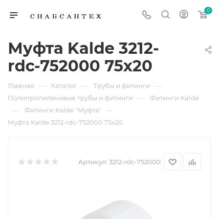
0
Муфта Kalde 3212-
rdc-752000 75x20
—
—
—
Главная
Каталог
Трубы и фитинги
—
Полипропиленовые трубы и фитинги
Фитинги Kalde
—
—
Фитинги Kalde "Муфта"
Муфта Kalde 3212-rdc-752000 75x20
Артикул:
3212-rdc-752000