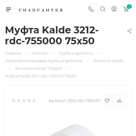
0
Муфта Kalde 3212-
rdc-755000 75x50
—
—
—
Главная
Каталог
Трубы и фитинги
—
Полипропиленовые трубы и фитинги
Фитинги Kalde
—
—
Фитинги Kalde "Муфта"
Муфта Kalde 3212-rdc-755000 75x50
Артикул:
3212-rdc-755000