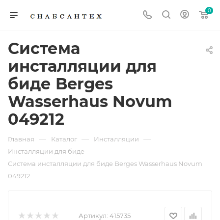
0
Система
инсталляции для
биде Berges
Wasserhaus Novum
049212
—
—
—
Главная
Каталог
Инсталляции
—
Инсталляции для биде
Система инсталляции для биде Berges Wasserhaus Novum
049212
Артикул:
415735