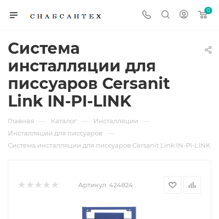
0
Система
инсталляции для
писсуаров Cersanit
Link IN-PI-LINK
—
—
—
Главная
Каталог
Инсталляции
—
Инсталляции для писсуаров
Система инсталляции для писсуаров Cersanit Link IN-PI-LINK
Артикул:
424824