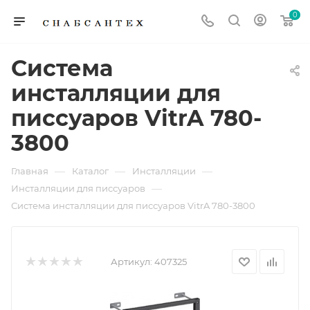
0
Система
инсталляции для
писсуаров VitrA 780-
3800
—
—
—
Главная
Каталог
Инсталляции
—
Инсталляции для писсуаров
Система инсталляции для писсуаров VitrA 780-3800
Артикул:
407325