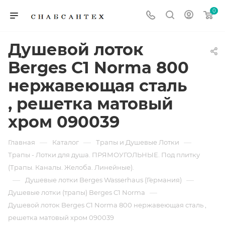
0
Душевой лоток
Berges C1 Norma 800
нержавеющая сталь
, решетка матовый
хром 090039
—
—
—
Главная
Каталог
Трапы и Душевые Лотки
Трапы - Лотки для душа. ПРЯМОУГОЛЬНЫЕ. Под плитку
(Трапы. Каналы. Желоба. Линейные).
—
—
Душевые лотки Berges Wasserhaus (Германия)
—
Душевые лотки (трапы) Berges C1 Norma
Душевой лоток Berges C1 Norma 800 нержавеющая сталь ,
решетка матовый хром 090039