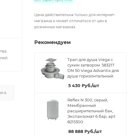
Цена действительна только для интернет-
магазина и может отличаться от цен в
розничных магазинах
Рекомендуем
тва
елей
Трап для душа Viega с
сухим затвором. 583217
DN 50 Viega Advantix для
душа горизонтальный.
5 430
Руб.
/шт
ВКА
Reflex N 300, серый,
Мембранный
расширительный бак,
Экспанзомат 6 бар, арт.
8215300
88 888
Руб.
/шт