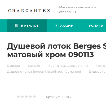
Магазин сантехники и
отопления
КАТАЛОГ
АКЦИИ
УСЛУГИ
Душевой лоток Berges 
матовый хром 090113
—
—
—
Главная
Каталог
Трапы и Душевые Лотки
Трапы
—
Душевые лотки Berges Wasserhaus (Германия)
Душевой л
Артикул:
090113