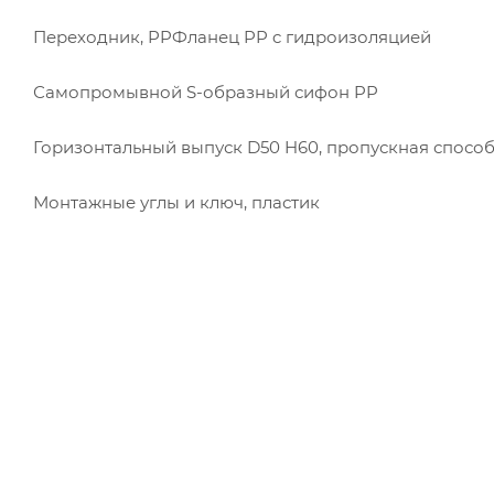
Переходник, PPФланец PP c гидроизоляцией
Самопромывной S-образный сифон PP
Горизонтальный выпуск D50 H60, пропускная способ
Монтажные углы и ключ, пластик