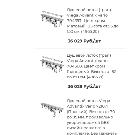
Душевой лоток (трап)
Viega Advantix Vario
704353 . Цвет хром
Матовый. Высота от 95 до
150 см. (4965.20)
36 029
Руб.
/шт
Душевой лоток (трап)
Viega Advantix Vario
704360. Цвет хром
Глянцевый. Высота от 95
до 150 см. (4965.21)
36 029
Руб.
/шт
Душевой лоток Viega
Advantix Vario 721671
(Плоский). Высота от 70
до 95 мм. произвольно
укорачиваемый БЕЗ
дизайн-решетки в
комплекте. Без манжеты