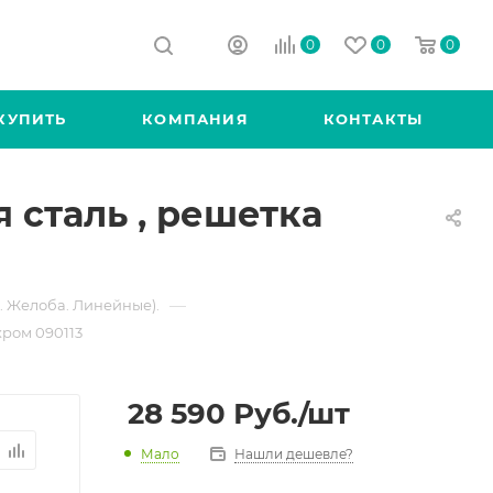
0
0
0
КУПИТЬ
КОМПАНИЯ
КОНТАКТЫ
 сталь , решетка
—
. Желоба. Линейные).
хром 090113
28 590
Руб.
/шт
Мало
Нашли дешевле?