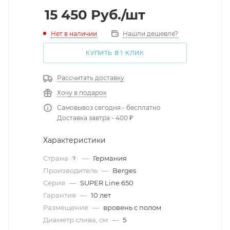
15 450
Руб.
/шт
Нет в наличии
Нашли дешевле?
КУПИТЬ В 1 КЛИК
Рассчитать доставку
Хочу в подарок
Самовывоз сегодня - бесплатно
Доставка завтра - 400 ₽
Характеристики
Страна
—
Германия
?
Производитель
—
Berges
Серия
—
SUPER Line 650
Гарантия
—
10 лет
Размещение
—
вровень с полом
Диаметр слива, см
—
5