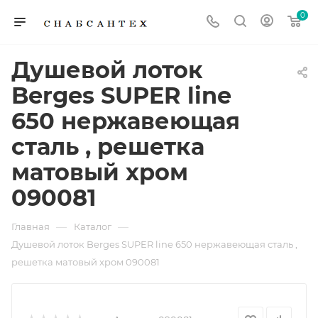
0
Душевой лоток
Berges SUPER line
650 нержавеющая
сталь , решетка
матовый хром
090081
—
—
Главная
Каталог
Душевой лоток Berges SUPER line 650 нержавеющая сталь ,
решетка матовый хром 090081