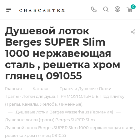
0
Душевой лоток
Berges SUPER Slim
1000 нержавеющая
сталь , решетка хром
глянец 091055
—
—
—
Главная
Каталог
Трапы и Душевые Лотки
Трапы - Лотки для душа. ПРЯМОУГОЛЬНЫЕ. Под плитку
(Трапы. Каналы. Желоба. Линейные).
—
—
Душевые лотки Berges Wasserhaus (Германия)
—
Душевые лотки (трапы) Berges SUPER Slim
Душевой лоток Berges SUPER Slim 1000 нержавеющая сталь ,
решетка хром глянец 091055