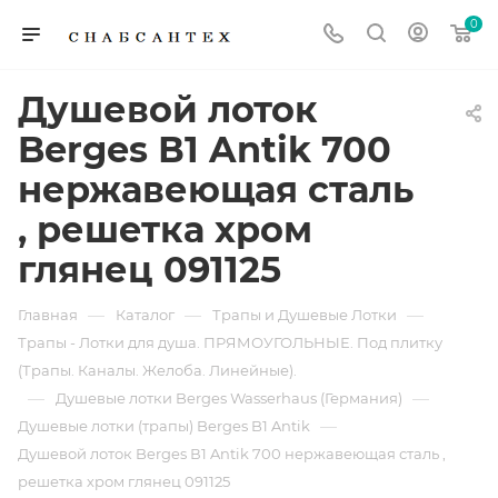
0
Душевой лоток
Berges В1 Antik 700
нержавеющая сталь
, решетка хром
глянец 091125
—
—
—
Главная
Каталог
Трапы и Душевые Лотки
Трапы - Лотки для душа. ПРЯМОУГОЛЬНЫЕ. Под плитку
(Трапы. Каналы. Желоба. Линейные).
—
—
Душевые лотки Berges Wasserhaus (Германия)
—
Душевые лотки (трапы) Berges B1 Antik
Душевой лоток Berges В1 Antik 700 нержавеющая сталь ,
решетка хром глянец 091125