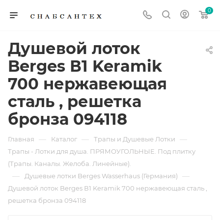
0
Душевой лоток
Berges В1 Keramik
700 нержавеющая
сталь , решетка
бронза 094118
—
—
—
Главная
Каталог
Трапы и Душевые Лотки
Трапы - Лотки для душа. ПРЯМОУГОЛЬНЫЕ. Под плитку
(Трапы. Каналы. Желоба. Линейные).
—
—
Душевые лотки Berges Wasserhaus (Германия)
Душевой лоток Berges В1 Keramik 700 нержавеющая сталь ,
решетка бронза 094118