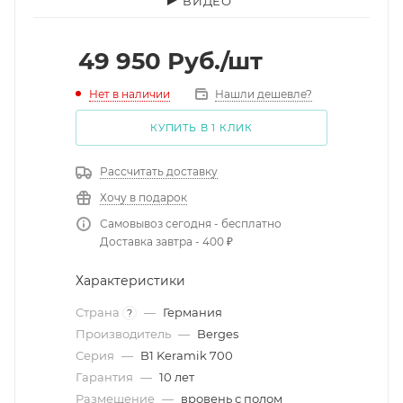
ВИДЕО
49 950
Руб.
/шт
Нет в наличии
Нашли дешевле?
КУПИТЬ В 1 КЛИК
Рассчитать доставку
Хочу в подарок
Самовывоз сегодня - бесплатно
Доставка завтра - 400 ₽
Характеристики
Страна
—
Германия
?
Производитель
—
Berges
Серия
—
B1 Keramik 700
Гарантия
—
10 лет
Размещение
—
вровень с полом