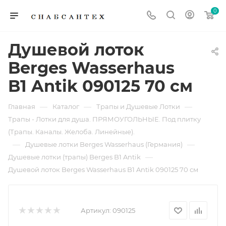
0
Душевой лоток
Berges Wasserhaus
B1 Antik 090125 70 см
—
—
—
Главная
Каталог
Трапы и Душевые Лотки
Трапы - Лотки для душа. ПРЯМОУГОЛЬНЫЕ. Под плитку
(Трапы. Каналы. Желоба. Линейные).
—
—
Душевые лотки Berges Wasserhaus (Германия)
—
Душевые лотки (трапы) Berges B1 Antik
Душевой лоток Berges Wasserhaus B1 Antik 090125 70 см
Артикул:
090125