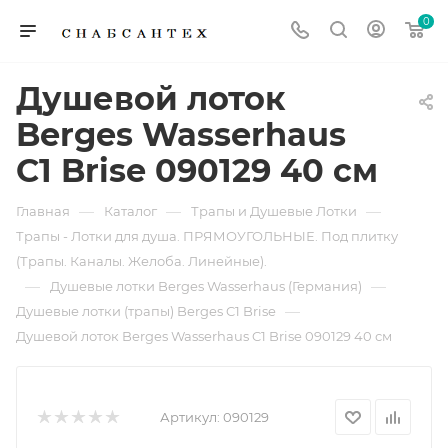
0
Душевой лоток
Berges Wasserhaus
C1 Brise 090129 40 см
—
—
—
Главная
Каталог
Трапы и Душевые Лотки
Трапы - Лотки для душа. ПРЯМОУГОЛЬНЫЕ. Под плитку
(Трапы. Каналы. Желоба. Линейные).
—
—
Душевые лотки Berges Wasserhaus (Германия)
—
Душевые лотки (трапы) Berges C1 Brise
Душевой лоток Berges Wasserhaus C1 Brise 090129 40 см
Артикул:
090129