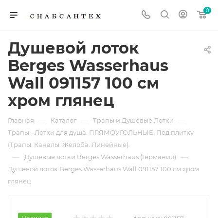
0
Душевой лоток
Berges Wasserhaus
Wall 091157 100 см
хром глянец
—
—
—
Главная
Каталог
Трапы и Душевые Лотки
Трапы - Лотки для душа. ПРЯМОУГОЛЬНЫЕ. Под плитку
(Трапы. Каналы. Желоба. Линейные).
—
—
Душевые лотки Berges Wasserhaus (Германия)
Душевой лоток Berges Wasserhaus Wall 091157 100 см хром
глянец