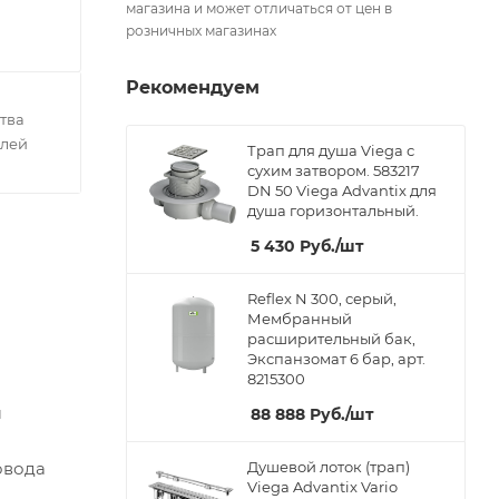
магазина и может отличаться от цен в
розничных магазинах
Рекомендуем
тва
елей
Трап для душа Viega с
сухим затвором. 583217
DN 50 Viega Advantix для
душа горизонтальный.
5 430
Руб.
/шт
Reflex N 300, серый,
Мембранный
расширительный бак,
Экспанзомат 6 бар, арт.
8215300
м
88 888
Руб.
/шт
овода
Душевой лоток (трап)
Viega Advantix Vario