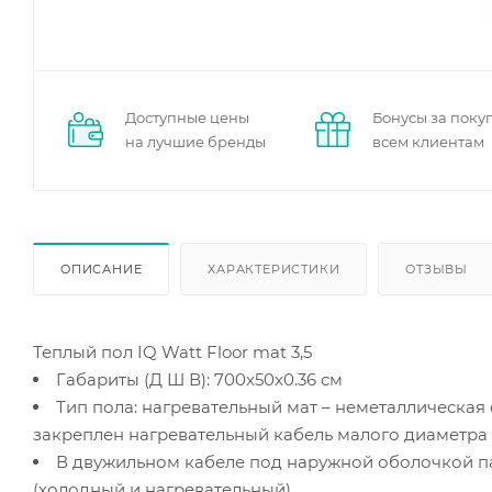
Доступные цены
Бонусы за поку
на лучшие бренды
всем клиентам
ОПИСАНИЕ
ХАРАКТЕРИСТИКИ
ОТЗЫВЫ
Теплый пол IQ Watt Floor mat 3,5
Габариты (Д Ш В): 700x50x0.36 см
Тип пола: нагревательный мат – неметаллическая
закреплен нагревательный кабель малого диаметра
В двужильном кабеле под наружной оболочкой па
(холодный и нагревательный)