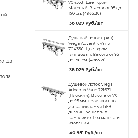
704353 . Цвет хром
Матовый. Высота от 95 до
150 см. (4965.20)
кой
36 029
Руб.
/шт
Душевой лоток (трап)
Viega Advantix Vario
704360. Цвет хром
Глянцевый. Высота от 95
до 150 см. (4965.21)
когда
36 029
Руб.
/шт
 пола
Душевой лоток Viega
Advantix Vario 721671
(Плоский). Высота от 70
до 95 мм. произвольно
укорачиваемый БЕЗ
дизайн-решетки в
комплекте. Без манжеты
изоляции
40 951
Руб.
/шт