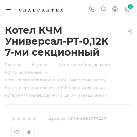
0
Котел КЧМ
Универсал-РТ-0,12К
7-ми секционный
—
—
—
Главная
Каталог
Котельное оборудование
—
Котлы напольные
—
Котлы твердотопливные КЧМ (Кировский завод)
—
Котлы твердотопливные КЧМ (Кировский завод)
Котел КЧМ Универсал-РТ-0,12К 7-ми секционный
Артикул:
KCHMUNIVERSAL7