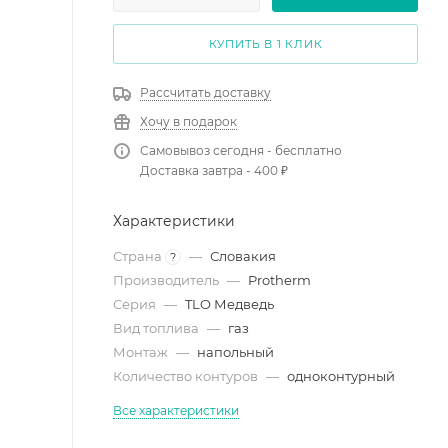
КУПИТЬ В 1 КЛИК
Рассчитать доставку
Хочу в подарок
Самовывоз сегодня - бесплатно
Доставка завтра - 400 ₽
Характеристики
Страна
—
Словакия
?
Производитель
—
Protherm
Серия
—
TLO Медведь
Вид топлива
—
газ
Монтаж
—
напольный
Количество контуров
—
одноконтурный
Все характеристики