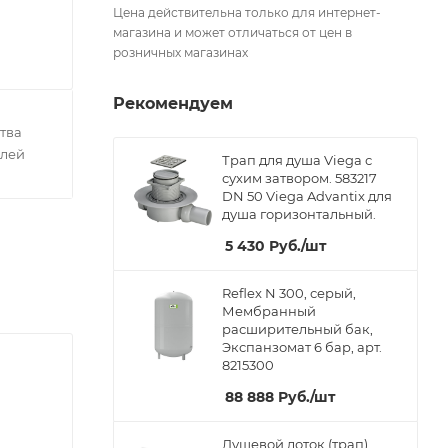
Цена действительна только для интернет-
магазина и может отличаться от цен в
розничных магазинах
Рекомендуем
тва
елей
Трап для душа Viega с
сухим затвором. 583217
DN 50 Viega Advantix для
душа горизонтальный.
5 430
Руб.
/шт
Reflex N 300, серый,
Мембранный
расширительный бак,
Экспанзомат 6 бар, арт.
8215300
88 888
Руб.
/шт
Душевой лоток (трап)