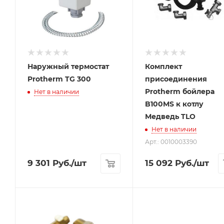
Наружный термостат
Комплект
Protherm TG 300
присоединения
Protherm бойлера
Нет в наличии
B100MS к котлу
Медведь TLO
Нет в наличии
Арт.: 0010003390
9 301
Руб.
/шт
15 092
Руб.
/шт