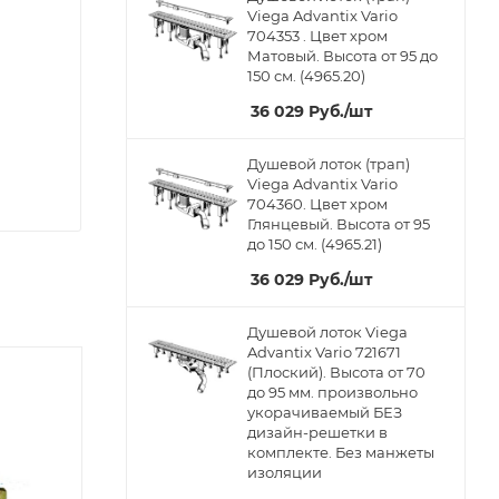
Viega Advantix Vario
704353 . Цвет хром
Матовый. Высота от 95 до
150 см. (4965.20)
36 029
Руб.
/шт
Душевой лоток (трап)
Viega Advantix Vario
704360. Цвет хром
Глянцевый. Высота от 95
до 150 см. (4965.21)
36 029
Руб.
/шт
Душевой лоток Viega
Advantix Vario 721671
(Плоский). Высота от 70
до 95 мм. произвольно
укорачиваемый БЕЗ
дизайн-решетки в
комплекте. Без манжеты
изоляции