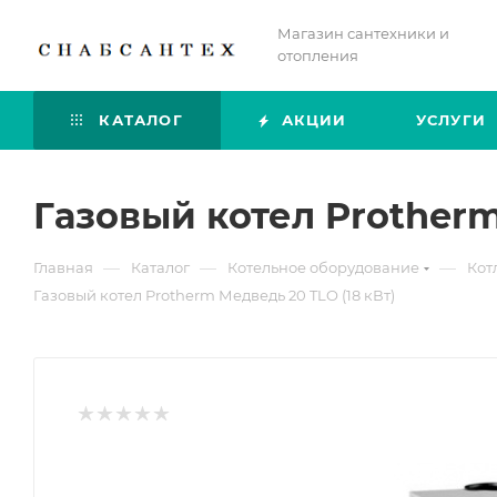
Магазин сантехники и
отопления
КАТАЛОГ
АКЦИИ
УСЛУГИ
Газовый котел Protherm
—
—
—
Главная
Каталог
Котельное оборудование
Кот
Газовый котел Protherm Медведь 20 TLO (18 кВт)