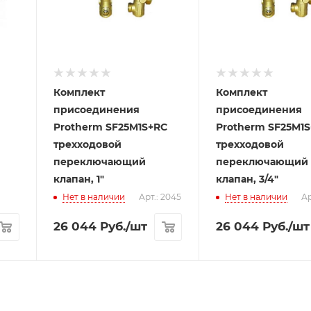
Комплект
Комплект
присоединения
присоединения
Protherm SF25M1S+RC
Protherm SF25M1
трехходовой
трехходовой
переключающий
переключающий
клапан, 1"
клапан, 3/4"
Нет в наличии
Арт.: 2045
Нет в наличии
Ар
26 044
Руб.
/шт
26 044
Руб.
/шт