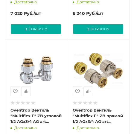
SH хромированный art
SH art 1012065
Достаточно
Достаточно
1012069
7 020
Руб.
/шт
6 240
Руб.
/шт
В КОРЗИНУ
В КОРЗИНУ
Oventrop Вентиль
Oventrop Вентиль
"Multiflex F" ZB угловой
"Multiflex F" ZB прямой
1/2 AGx3/4 AG art
1/2 AGx3/4 AG art
1015884
1015883
Достаточно
Достаточно