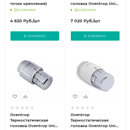
точки крепления)
головка Oventrop Uni
SH матовая сталь art
Достаточно
Достаточно
1012085
4 620
Руб.
/шт
7 020
Руб.
/шт
В КОРЗИНУ
В КОРЗИНУ
Oventrop
Oventrop
Термостатическая
Термостатическая
головка Oventrop Uni
головка Oventrop Uni