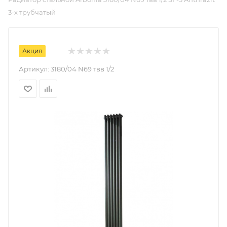
3-х трубчатый
Акция
Артикул:
3180/04 N69 твв 1/2