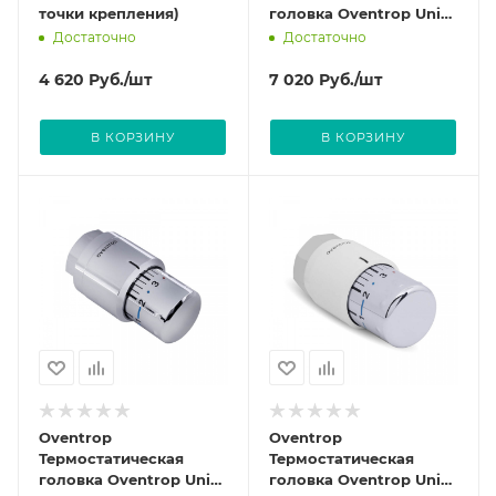
точки крепления)
головка Oventrop Uni
SH матовая сталь art
Достаточно
Достаточно
1012085
4 620
Руб.
/шт
7 020
Руб.
/шт
В КОРЗИНУ
В КОРЗИНУ
Oventrop
Oventrop
Термостатическая
Термостатическая
головка Oventrop Uni
головка Oventrop Uni