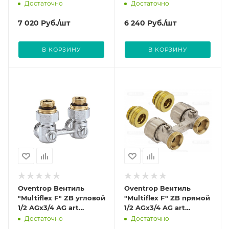
SH хромированный art
SH art 1012065
Достаточно
Достаточно
1012069
7 020
Руб.
/шт
6 240
Руб.
/шт
В КОРЗИНУ
В КОРЗИНУ
Oventrop Вентиль
Oventrop Вентиль
"Multiflex F" ZB угловой
"Multiflex F" ZB прямой
1/2 AGx3/4 AG art
1/2 AGx3/4 AG art
1015884
1015883
Достаточно
Достаточно