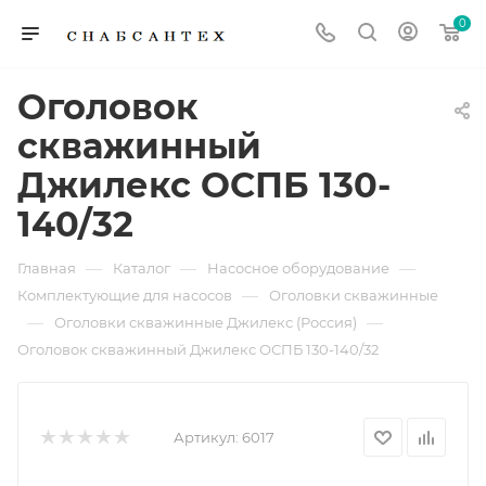
0
Оголовок
скважинный
Джилекс ОСПБ 130-
140/32
—
—
—
Главная
Каталог
Насосное оборудование
—
Комплектующие для насосов
Оголовки скважинные
—
—
Оголовки скважинные Джилекс (Россия)
Оголовок скважинный Джилекс ОСПБ 130-140/32
Артикул:
6017