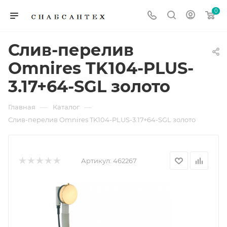
0
Слив-перелив
Omnires TK104-PLUS-
3.17+64-SGL золото
—
—
Главная
Каталог
Слив-перелив Omnires TK104-PLUS-3.17+64-SGL золото
Артикул:
462267