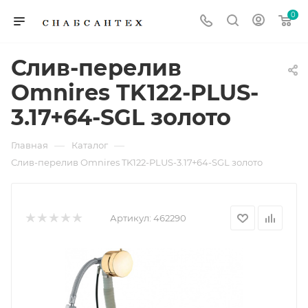
0
Слив-перелив
Omnires TK122-PLUS-
3.17+64-SGL золото
—
—
Главная
Каталог
Слив-перелив Omnires TK122-PLUS-3.17+64-SGL золото
Артикул:
462290