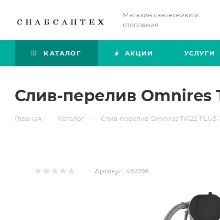
Магазин сантехники и
отопления
КАТАЛОГ
АКЦИИ
УСЛУГИ
Слив-перелив Omnires 
—
—
Главная
Каталог
Слив-перелив Omnires TK122-PLUS-
Артикул:
462296