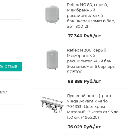
Reflex NG 80, серый,
Мембранный
расширительный
бак,Экспанзомат 6 бар,
арт. 8001211
37 340
Руб.
/шт
Reflex N 300, серый,
Мембранный
расширительный бак,
Экспанзомат 6 бар, арт.
ТЬ ОТЗЫВ
8215300
88 888
Руб.
/шт
аре
Душевой лоток (трап)
Viega Advantix Vario
704353 . Цвет хром
Матовый. Высота от 95 до
150 см. (4965.20)
36 029
Руб.
/шт