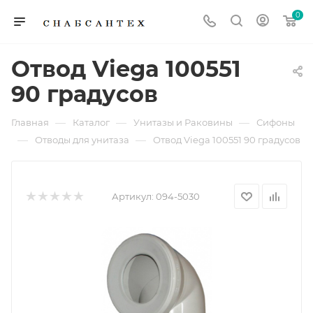
0
Отвод Viega 100551
90 градусов
—
—
—
Главная
Каталог
Унитазы и Раковины
Сифоны
—
—
Отводы для унитаза
Отвод Viega 100551 90 градусов
Артикул:
094-5030