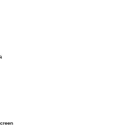
й
creen