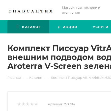
Магазин сантехники и
отопления
КАТАЛОГ
АКЦИИ
УСЛУГИ
Комплект Писсуар VitrA
внешним подводом воды
Aroterra V-Screen зелен
—
—
Главная
Каталог
Комплект Писсуар VitrA Arkitekt 6
Артикул:
359784