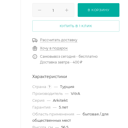
В КОРЗИНУ
КУПИТЬ В 1 КЛИК
Рассчитать доставку
Хочу в подарок
Самовывоз сегодня - бесплатно
Доставка завтра - 400 ₽
Характеристики
Страна
—
Турция
?
Производитель
—
VitrA
Серия
—
Arkitekt
Гарантия
—
5 лет
Область применения
—
бытовая / для
общественных мест
Высота, см
—
56.5