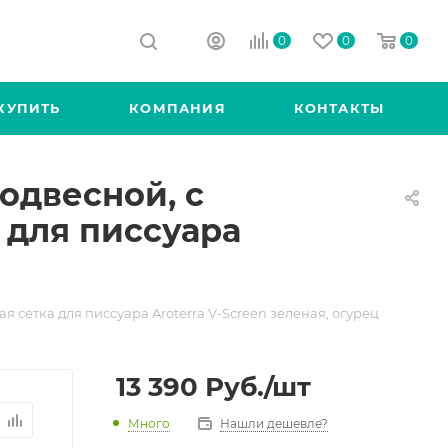
0
0
0
КУПИТЬ
КОМПАНИЯ
КОНТАКТЫ
подвесной, с
 для писсуара
 сетка для писсуара Aroterra V-Screen зеленая, огурец
13 390
Руб.
/шт
Много
Нашли дешевле?