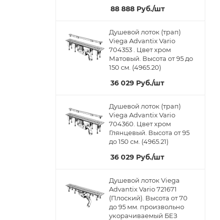
88 888
Руб.
/шт
Душевой лоток (трап)
Viega Advantix Vario
704353 . Цвет хром
Матовый. Высота от 95 до
150 см. (4965.20)
36 029
Руб.
/шт
Душевой лоток (трап)
Viega Advantix Vario
704360. Цвет хром
Глянцевый. Высота от 95
до 150 см. (4965.21)
36 029
Руб.
/шт
Душевой лоток Viega
Advantix Vario 721671
(Плоский). Высота от 70
до 95 мм. произвольно
укорачиваемый БЕЗ