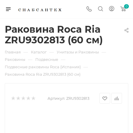
0
Раковина Roca Ria
ZRU9302813 (60 см)
—
—
—
Главная
Каталог
Унитазы и Раковины
—
—
Раковины
Подвесные
—
Подвесные раковины Roca (Испания)
Раковина Roca Ria ZRU9302813 (60 см)
Артикул:
ZRU9302813