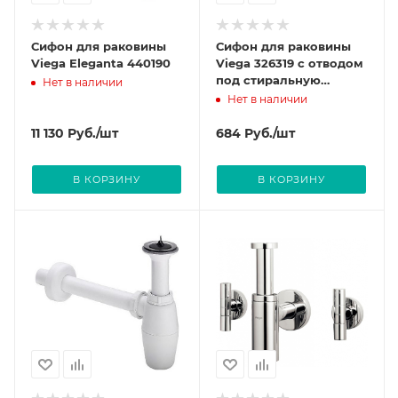
Сифон для раковины
Сифон для раковины
Viega Eleganta 440190
Viega 326319 с отводом
под стиральную
Нет в наличии
машину, без выпуска
Нет в наличии
11 130
Руб.
/шт
684
Руб.
/шт
В КОРЗИНУ
В КОРЗИНУ