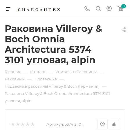
0
Раковина Villeroy &
Boch Omnia
Architectura 5374
3101 угловая, alpin
—
—
—
Главная
Каталог
Унитазы и Раковины
—
—
Раковины
Подвесные
—
Подвесные раковины Villeroy & Boch (Германия)
Раковина Villeroy & Boch Omnia Architectura 5374 3101
угловая, alpin
Артикул:
5374 31 01