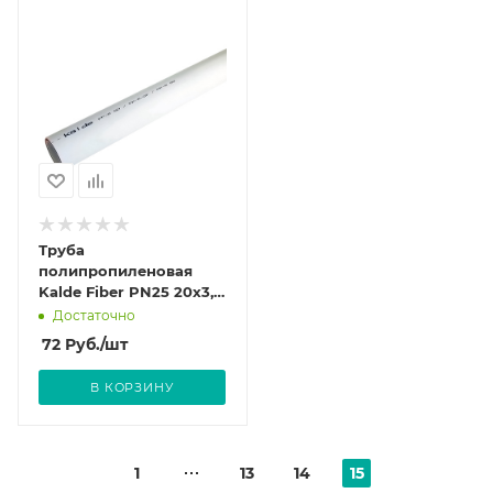
Труба
полипропиленовая
Kalde Fiber PN25 20х3,4
(штанга: 4 м)
Достаточно
стекловолокно
72
Руб.
/шт
В КОРЗИНУ
1
13
14
15