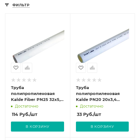
ФИЛЬТР
Труба
Труба
полипропиленовая
полипропиленовая
Kalde Fiber PN25 32х5,4
Kalde PN20 20х3,4
(штанга: 4 м)
(штанга: 4 м)
Достаточно
Достаточно
стекловолокно
114
Руб.
/шт
33
Руб.
/шт
В КОРЗИНУ
В КОРЗИНУ