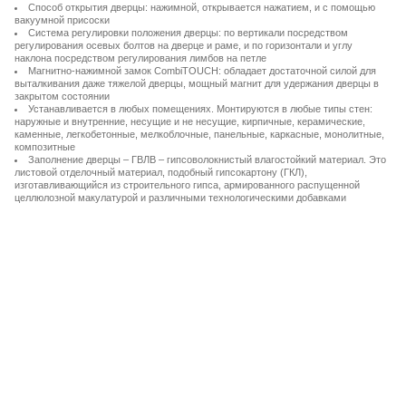
Способ открытия дверцы: нажимной, открывается нажатием, и с помощью
вакуумной присоски
Система регулировки положения дверцы: по вертикали посредством
регулирования осевых болтов на дверце и раме, и по горизонтали и углу
наклона посредством регулирования лимбов на петле
Магнитно-нажимной замок CombiTOUCH: обладает достаточной силой для
выталкивания даже тяжелой дверцы, мощный магнит для удержания дверцы в
закрытом состоянии
Устанавливается в любых помещениях. Монтируются в любые типы стен:
наружные и внутренние, несущие и не несущие, кирпичные, керамические,
каменные, легкобетонные, мелкоблочные, панельные, каркасные, монолитные,
композитные
Заполнение дверцы – ГВЛВ – гипсоволокнистый влагостойкий материал. Это
листовой отделочный материал, подобный гипсокартону (ГКЛ),
изготавливающийся из строительного гипса, армированного распущенной
целлюлозной макулатурой и различными технологическими добавками