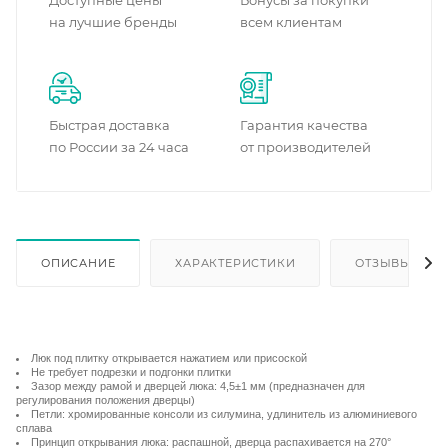
Доступные цены
Бонусы за покупки
на лучшие бренды
всем клиентам
Быстрая доставка
Гарантия качества
по России за 24 часа
от производителей
ОПИСАНИЕ
ХАРАКТЕРИСТИКИ
ОТЗЫВЫ
Люк под плитку открывается нажатием или присоской
Не требует подрезки и подгонки плитки
Зазор между рамой и дверцей люка: 4,5±1 мм (предназначен для
регулирования положения дверцы)
Петли: хромированные консоли из силумина, удлинитель из алюминиевого
сплава
Принцип открывания люка: распашной, дверца распахивается на 270°