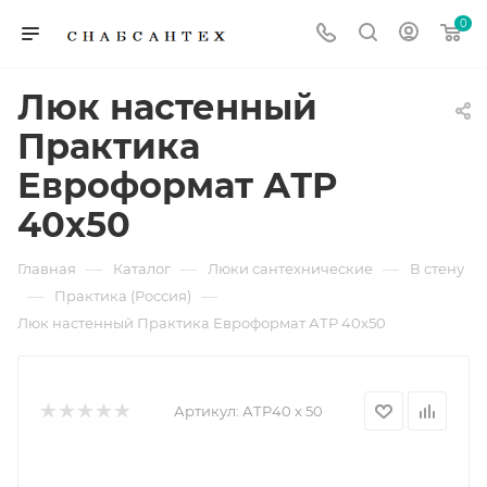
0
Люк настенный
Практика
Евроформат АТР
40x50
—
—
—
Главная
Каталог
Люки сантехнические
В стену
—
—
Практика (Россия)
Люк настенный Практика Евроформат АТР 40x50
Артикул:
АТP40 х 50