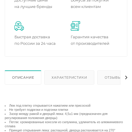
Доступные цены
Бонусы за покупки
на лучшие бренды
всем клиентам
Быстрая доставка
Гарантия качества
по России за 24 часа
от производителей
ОПИСАНИЕ
ХАРАКТЕРИСТИКИ
ОТЗЫВЫ
Люк под плитку открывается нажатием или присоской
Не требует подрезки и подгонки плитки
Зазор между рамой и дверцей люка: 4,5±1 мм (предназначен для
регулирования положения дверцы)
Петли: хромированные консоли из силумина, удлинитель из алюминиевого
сплава
Принцип открывания люка: распашной, дверца распахивается на 270°