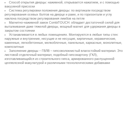
Способ открытия дверцы: нажимной, открывается нажатием, и с помощью
вакуумной присоски
Система регулировки положения дверцы: по вертикали посредством
регулирования осевых болтов на дверце и раме, и по горизонтали и углу
наклона посредством регулирования лимбов на петле
Магнитно-нажимной замок CombiTOUCH: обладает достаточной силой для
выталкивания даже тяжелой дверцы, мощный магнит для удержания дверцы в
закрытом состоянии
Устанавливается в любых помещениях. Монтируются в любые типы стен:
наружные и внутренние, несущие и не несущие, кирпичные, керамические,
каменные, легкобетонные, мелкоблочные, панельные, каркасные, монолитные,
композитные
Заполнение дверцы – ГВЛВ – гипсоволокнистый влагостойкий материал. Это
листовой отделочный материал, подобный гипсокартону (ГКЛ),
изготавливающийся из строительного гипса, армированного распущенной
целлюлозной макулатурой и различными технологическими добавками