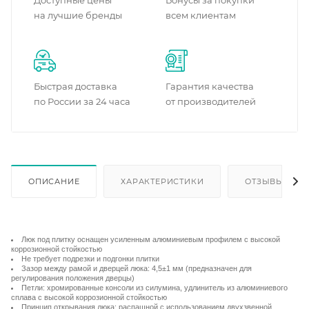
Доступные цены
Бонусы за покупки
на лучшие бренды
всем клиентам
Быстрая доставка
Гарантия качества
по России за 24 часа
от производителей
ОПИСАНИЕ
ХАРАКТЕРИСТИКИ
ОТЗЫВЫ
Люк под плитку оснащен усиленным алюминиевым профилем с высокой
коррозионной стойкостью
Не требует подрезки и подгонки плитки
Зазор между рамой и дверцей люка: 4,5±1 мм (предназначен для
регулирования положения дверцы)
Петли: хромированные консоли из силумина, удлинитель из алюминиевого
сплава с высокой коррозионной стойкостью
Принцип открывания люка: распашной с использованием двухзвенной