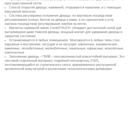
пространственной петли
Способ открытия дверцы: нажимной, открывается нажатием, и с помощью
вакуумной присоски
Система регулировки положения дверцы: по вертикали посредством
регулирования осевых болтов на дверце и раме, и по горизонтали и углу
наклона посредством регулирования лимбов на петле
Магнитно-нажимной замок CombiTOUCH: обладает достаточной силой для
выталкивания даже тяжелой дверцы, мощный магнит для удержания дверцы в
закрытом состоянии
Устанавливается в любых помещениях. Монтируются в любые типы стен:
наружные и внутренние, несущие и не несущие, кирпичные, керамические,
каменные, легкобетонные, мелкоблочные, панельные, каркасные, монолитные,
композитные
Заполнение дверцы – ГВЛВ – гипсоволокнистый влагостойкий материал. Это
листовой отделочный материал, подобный гипсокартону (ГКЛ),
изготавливающийся из строительного гипса, армированного распущенной
целлюлозной макулатурой и различными технологическими добавками