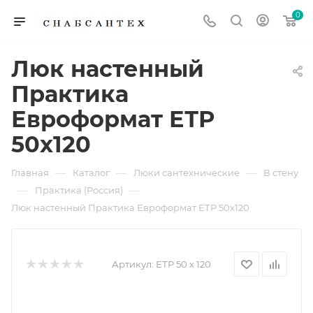
0
Люк настенный
Практика
Евроформат ЕТР
50x120
—
—
—
Главная
Каталог
Люки сантехнические
В стену
—
—
Практика (Россия)
Люк настенный Практика Евроформат ЕТР 50x120
Артикул:
ЕТР 50 х 120