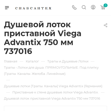
0
Душевой лоток
приставной Viega
Advantix 750 мм
737016
—
—
—
Главная
Каталог
Трапы и Душевые Лотки
Трапы - Лотки для душа. ПРЯМОУГОЛЬНЫЕ. Под плитку
(Трапы. Каналы. Желоба. Линейные).
—
Душевые лотки (Трапы. Каналы) Viega Advantix (Германия)
—
—
Приставные к стене душевые лотки Viega Advantix.
Душевой лоток приставной Viega Advantix 750 мм 737016