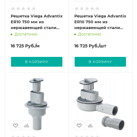
Решетка Viega Advantix
Решетка Viega Advantix
ER10 750 мм из
ER10 750 мм из
нержавеющей стали
нержавеющей стали
цвет Глянцевый 737 207
цвет Матовый 737 153
Достаточно
Достаточно
16 725
Руб.
/м
16 725
Руб.
/шт
В КОРЗИНУ
В КОРЗИНУ