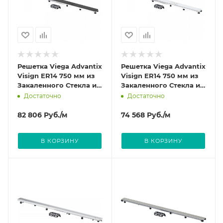
Решетка Viega Advantix
Решетка Viega Advantix
Visign ER14 750 мм из
Visign ER14 750 мм из
Закаленного Стекла и
Закаленного Стекла и
нержавеющей стали
нержавеющей стали
Достаточно
Достаточно
цвет черный 737 450
цвет светло-серый 737
504
82 806
Руб.
/м
74 568
Руб.
/м
В КОРЗИНУ
В КОРЗИНУ