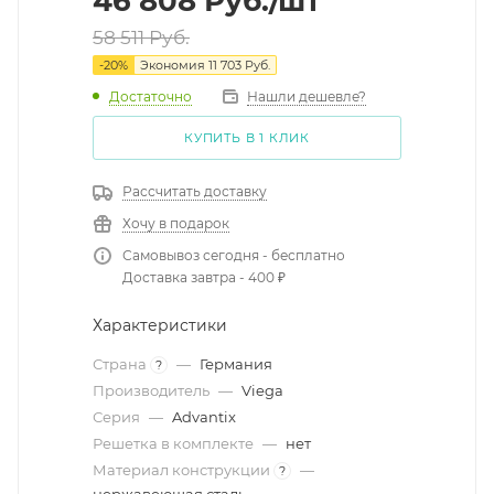
46 808
Руб.
/шт
58 511
Руб.
-
20
%
Экономия
11 703
Руб.
Достаточно
Нашли дешевле?
КУПИТЬ В 1 КЛИК
Рассчитать доставку
Хочу в подарок
Самовывоз сегодня - бесплатно
Доставка завтра - 400 ₽
Характеристики
Страна
—
Германия
?
Производитель
—
Viega
Серия
—
Advantix
Решетка в комплекте
—
нет
Материал конструкции
—
?