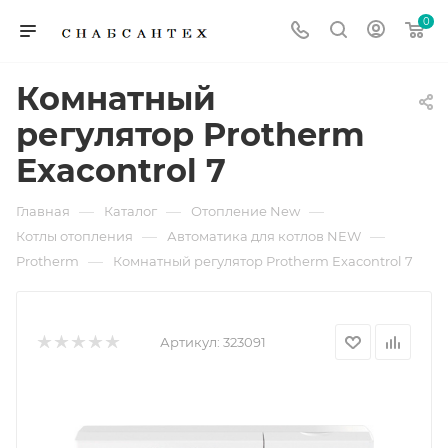
0
Комнатный
регулятор Protherm
Exacontrol 7
—
—
—
Главная
Каталог
Отопление New
—
—
Котлы отопления
Автоматика для котлов NEW
—
Protherm
Комнатный регулятор Protherm Exacontrol 7
Артикул:
323091