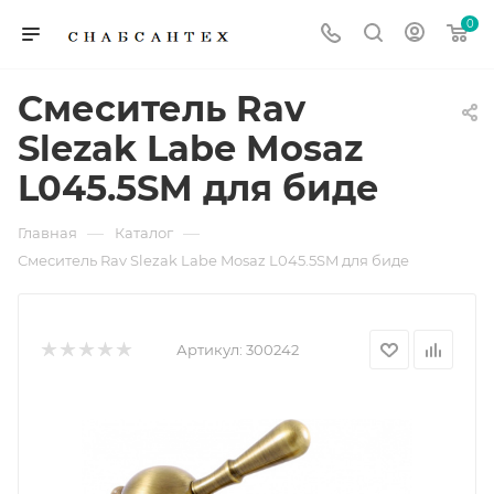
0
Смеситель Rav
Slezak Labe Mosaz
L045.5SM для биде
—
—
Главная
Каталог
Смеситель Rav Slezak Labe Mosaz L045.5SM для биде
Артикул:
300242