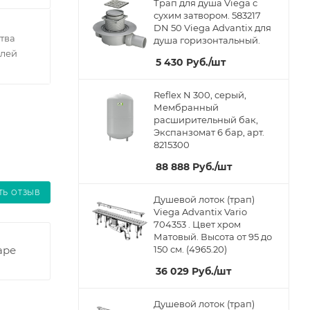
Трап для душа Viega с
сухим затвором. 583217
DN 50 Viega Advantix для
тва
душа горизонтальный.
елей
5 430
Руб.
/шт
Reflex N 300, серый,
Мембранный
расширительный бак,
Экспанзомат 6 бар, арт.
8215300
88 888
Руб.
/шт
ТЬ ОТЗЫВ
Душевой лоток (трап)
Viega Advantix Vario
704353 . Цвет хром
Матовый. Высота от 95 до
аре
150 см. (4965.20)
36 029
Руб.
/шт
Душевой лоток (трап)