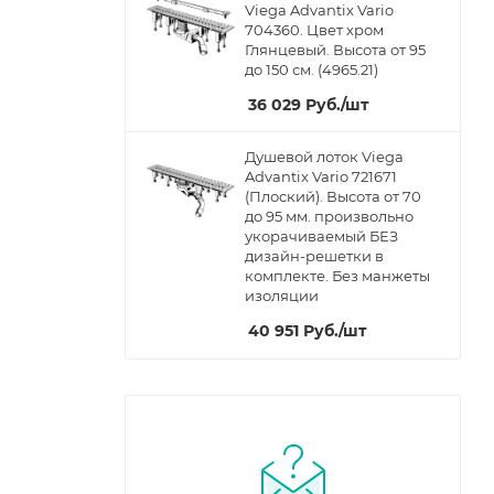
Viega Advantix Vario
704360. Цвет хром
Глянцевый. Высота от 95
до 150 см. (4965.21)
36 029
Руб.
/шт
Душевой лоток Viega
Advantix Vario 721671
(Плоский). Высота от 70
до 95 мм. произвольно
укорачиваемый БЕЗ
дизайн-решетки в
комплекте. Без манжеты
изоляции
40 951
Руб.
/шт