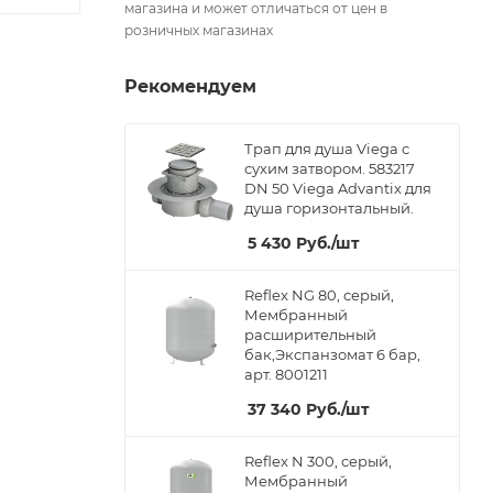
магазина и может отличаться от цен в
розничных магазинах
Рекомендуем
Трап для душа Viega с
сухим затвором. 583217
DN 50 Viega Advantix для
душа горизонтальный.
5 430
Руб.
/шт
Reflex NG 80, серый,
Мембранный
расширительный
бак,Экспанзомат 6 бар,
арт. 8001211
37 340
Руб.
/шт
Reflex N 300, серый,
Мембранный