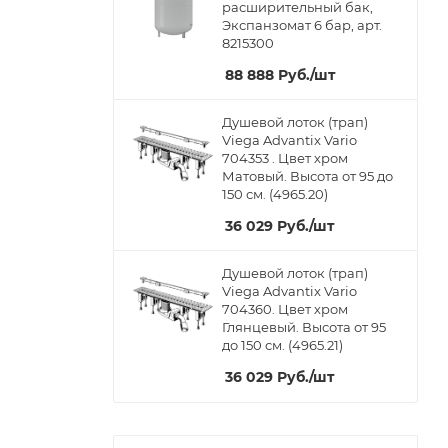
расширительный бак,
Экспанзомат 6 бар, арт.
8215300
88 888
Руб.
/шт
Душевой лоток (трап)
Viega Advantix Vario
704353 . Цвет хром
Матовый. Высота от 95 до
150 см. (4965.20)
36 029
Руб.
/шт
Душевой лоток (трап)
Viega Advantix Vario
704360. Цвет хром
Глянцевый. Высота от 95
до 150 см. (4965.21)
36 029
Руб.
/шт