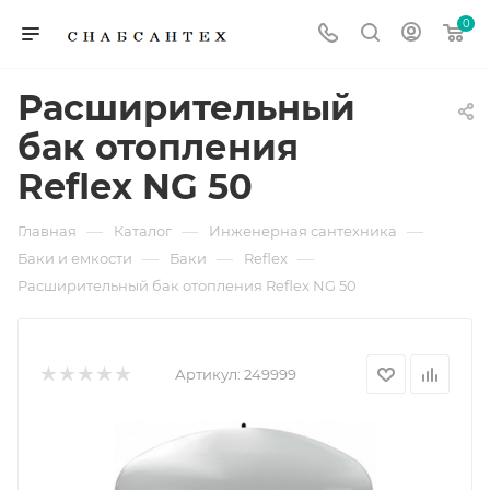
0
Расширительный
бак отопления
Reflex NG 50
—
—
—
Главная
Каталог
Инженерная сантехника
—
—
—
Баки и емкости
Баки
Reflex
Расширительный бак отопления Reflex NG 50
Артикул:
249999