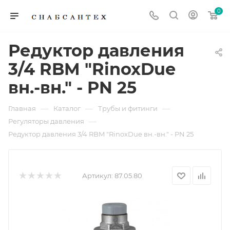
0
Редуктор давления
3/4 RBM "RinoxDue
вн.-вн." - PN 25
—
—
—
Главная
Каталог
Трубы и фитинги
—
Регуляторы давления
Редуктор давления 3/4 RBM "RinoxDue вн.-вн." - PN 25
Артикул:
87.05.80