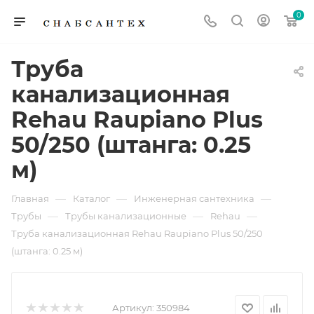
0
Труба
канализационная
Rehau Raupiano Plus
50/250 (штанга: 0.25
м)
—
—
—
Главная
Каталог
Инженерная сантехника
—
—
—
Трубы
Трубы канализационные
Rehau
Труба канализационная Rehau Raupiano Plus 50/250
(штанга: 0.25 м)
Артикул:
350984