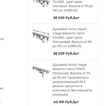
704353 . Цвет хром
Матовый. Высота от 95 до
150 см. (4965.20)
36 029
Руб.
/шт
Душевой лоток (трап)
Viega Advantix Vario
704360. Цвет хром
ым
Глянцевый. Высота от 95
до 150 см. (4965.21)
36 029
Руб.
/шт
Душевой лоток Viega
Advantix Vario 721671
(Плоский). Высота от 70
до 95 мм. произвольно
укорачиваемый БЕЗ
дизайн-решетки в
не
комплекте. Без манжеты
изоляции
C
40 951
Руб.
/шт