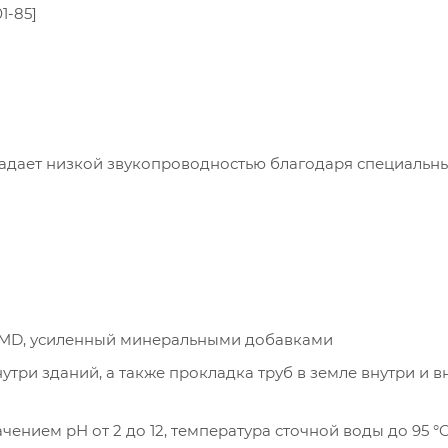
1-85]
ладает низкой звукопроводностью благодаря специальн
P-MD, усиленный минеральными добавками
три зданий, а также прокладка труб в земле внутри и в
ачением pН от 2 до 12, температура сточной воды до 95 °