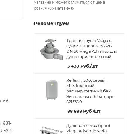
магазина и может отличаться от цен в
розничных магазинах
Рекомендуем
Трап для душа Viega с
сухим затвором. 583217
DN 50 Viega Advantix для
душа горизонтальный.
5 430
Руб.
/шт
Reflex N 300, серый,
Мембранный
расширительный бак,
Экспанзомат 6 бар, арт.
ений
8215300
88 888
Руб.
/шт
 681-
Душевой лоток (трап)
O 527-
Viega Advantix Vario