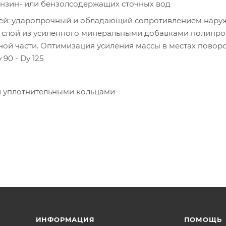
 бензин- или бензолсодержащих сточных вод
ией: ударопрочный и обладающий сопротивлением нар
 слой из усиленного минеральными добавками полипро
ной части. Оптимизация усиления массы в местах повор
0 - Dу 125
и уплотнительными кольцами
ИНФОРМАЦИЯ
ПОМОЩЬ