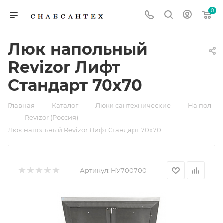
0
Люк напольный
Revizor Лифт
Стандарт 70x70
—
—
—
Главная
Каталог
Люки сантехнические
На пол
—
—
Revizor (Россия)
Люк напольный Revizor Лифт Стандарт 70x70
Артикул:
НУ700700