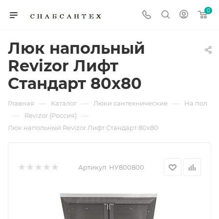
0
Люк напольный
Revizor Лифт
Стандарт 80x80
—
—
—
Главная
Каталог
Люки сантехнические
На пол
—
—
Revizor (Россия)
Люк напольный Revizor Лифт Стандарт 80x80
Артикул:
НУ800800