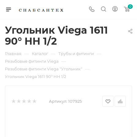
0
Угольник Viega 1611
90° НН 1/2
—
—
—
Главная
Каталог
Трубы и фитинги
—
Резьбовые фитинги Viega
—
Резьбовые фитинги Viega "Угольник"
Угольник Viega 1611 90° НН 1/2
Артикул:
107925