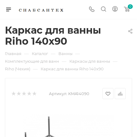
0
Каркас для ванны
Riho 140x90
—
—
—
Главная
Каталог
Ванны
—
—
Комплектующие для ванн
Каркасы для ванны
—
Riho (Чехия)
Каркас для ванны Riho 140x90
Артикул:
KMA14090