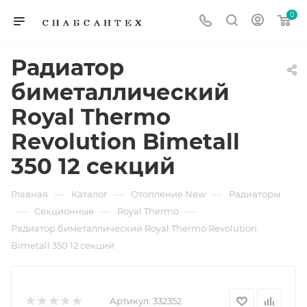
0
Радиатор
биметаллический
Royal Thermo
Revolution Bimetall
350 12 секций
—
—
—
Главная
Каталог
Отопление New
Радиаторы
—
—
—
Секционные
Royal Thermo
Радиатор биметаллический Royal Thermo Revolution
Bimetall 350 12 секций
Артикул:
332352